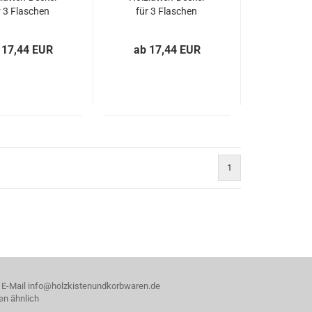
r 3 Flaschen
für 3 Flaschen
 17,44 EUR
ab 17,44 EUR
1
, E-Mail info@holzkistenundkorbwaren.de
en ähnlich