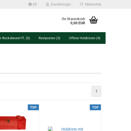
DE
Kundenlogin
Merkzettel
Ihr Warenkorb
0,00 EUR
r Bocksbeutel Fl. (5)
Restposten (3)
Offene Holzkisten (4)
1
TOP
TOP