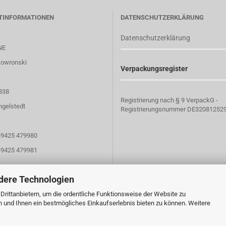
TINFORMATIONEN
DATENSCHUTZERKLÄRUNG
Datenschutzerklärung
NE
kowronski
Verpackungsregister
338
Registrierung nach § 9 VerpackG -
ngelstedt
Registrierungsnummer DE32081252
 39425 479980
39425 479981
dere Technologien
zkistenundkorbwaren.de
rittanbietern, um die ordentliche Funktionsweise der Website zu
n und Ihnen ein bestmögliches Einkaufserlebnis bieten zu können. Weitere