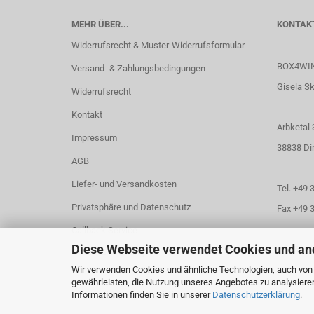
MEHR ÜBER...
KONTAK
Widerrufsrecht & Muster-Widerrufsformular
BOX4WI
Versand- & Zahlungsbedingungen
Gisela S
Widerrufsrecht
Kontakt
Arbketal 
Impressum
38838 Di
AGB
Liefer- und Versandkosten
Tel. +49
Privatsphäre und Datenschutz
Fax +49 
Callback Service
Diese Webseite verwendet Cookies und an
info@hol
Cookie Einstellungen
Wir verwenden Cookies und ähnliche Technologien, auch von D
gewährleisten, die Nutzung unseres Angebotes zu analysiere
Informationen finden Sie in unserer
Datenschutzerklärung
.