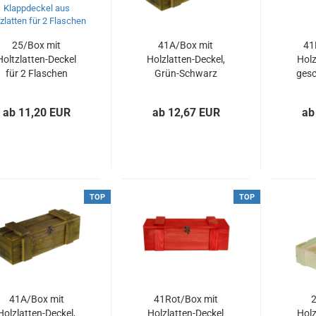
25/Box mit
41A/Box mit
41
Holtzlatten-Deckel
Holzlatten-Deckel,
Holz
für 2 Flaschen
Grün-Schwarz
gesc
gebeizt, gealtert,
ge
für 1 Flasche
ab 11,20 EUR
ab 12,67 EUR
ab
TOP
TOP
41A/Box mit
41Rot/Box mit
2
Holzlatten-Deckel,
Holzlatten-Deckel
Holz