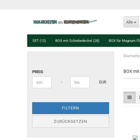
Alle
SET (12)
BOX mit Schiebedeckel (28)
BOX für Magnum Fl
Startseite
PREIS
BOX mit 
PREIS
Preis bis
-
EUR
FILTERN
ZURÜCKSETZEN