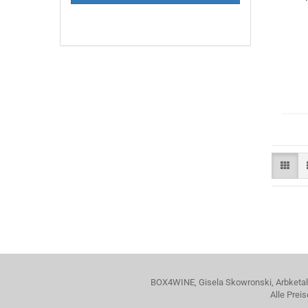
BOX4WINE, Gisela Skowronski, Arbketal 
Alle Prei