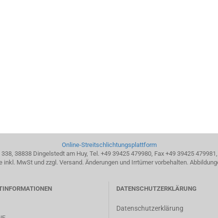
Online-Streitschlichtungsplattform
338, 38838 Dingelstedt am Huy, Tel. +49 39425 479980, Fax +49 39425 479981
se inkl. MwSt und zzgl. Versand. Änderungen und Irrtümer vorbehalten. Abbildung
TINFORMATIONEN
DATENSCHUTZERKLÄRUNG
Datenschutzerklärung
NE