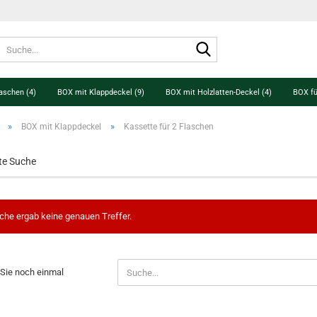
Suche...
aschen (4)
BOX mit Klappdeckel (9)
BOX mit Holzlatten-Deckel (4)
BOX fü
»
»
BOX mit Klappdeckel
Kassette für 2 Flaschen
te Suche
che ergab keine genauen Treffer.
N
Sie noch einmal
?