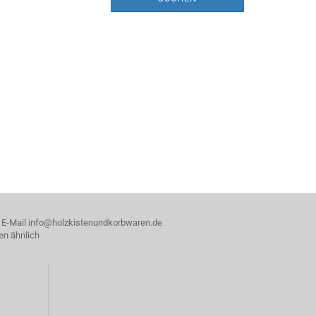
, E-Mail info@holzkistenundkorbwaren.de
en ähnlich