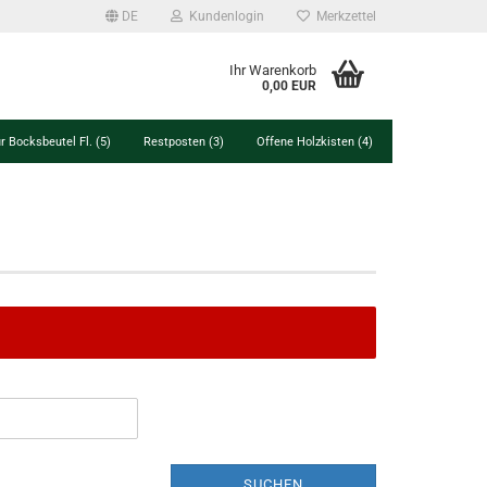
DE
Kundenlogin
Merkzettel
Ihr Warenkorb
0,00 EUR
r Bocksbeutel Fl. (5)
Restposten (3)
Offene Holzkisten (4)
SUCHEN