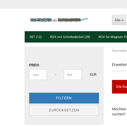
Alle
SET (12)
BOX mit Schiebedeckel (28)
BOX für Magnum Fl
Startseite
PREIS
Erweiter
PREIS
Preis bis
-
EUR
Die Su
FILTERN
MÖCHTE
Möchten 
ZURÜCKSETZEN
SIE
suchen?
NOCH
EINMAL
SUCHEN