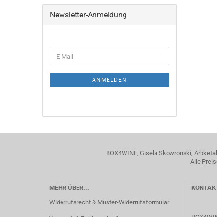
Newsletter-Anmeldung
WEITER
E-
ZUR
Mail
NEWSLETTER-
ANMELDUNG
ANMELDEN
BOX4WINE, Gisela Skowronski, Arbketal 
Alle Prei
MEHR ÜBER...
KONTAK
Widerrufsrecht & Muster-Widerrufsformular
BOX4WI