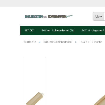
Alle
SET (12)
BOX mit Schiebedeckel (28)
BOX für Magnum Fl
»
»
Startseite
BOX mit Schiebedeckel
BOX für 1 Flasche