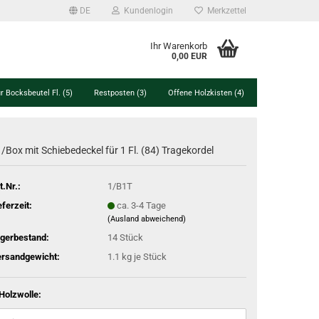
DE
Kundenlogin
Merkzettel
Ihr Warenkorb
0,00 EUR
r Bocksbeutel Fl. (5)
Restposten (3)
Offene Holzkisten (4)
/Box mit Schiebedeckel für 1 Fl. (84) Tragekordel
t.Nr.:
1/B1T
eferzeit:
ca. 3-4 Tage
(Ausland abweichend)
gerbestand:
14
Stück
rsandgewicht:
1.1
kg je Stück
Holzwolle: