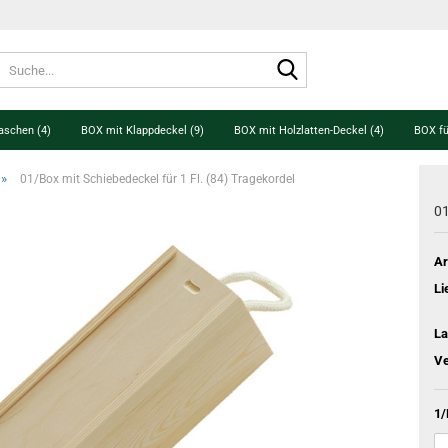
Suche...
aschen (4)
BOX mit Klappdeckel (9)
BOX mit Holzlatten-Deckel (4)
BOX fü
»
01/Box mit Schiebedeckel für 1 Fl. (84) Tragekordel
01
Ar
Li
La
Ve
1/