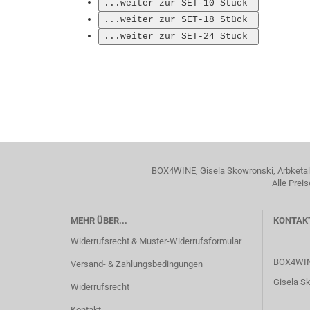
BOX4WINE, Gisela Skowronski, Arbketal 
Alle Prei
MEHR ÜBER...
KONTAK
Widerrufsrecht & Muster-Widerrufsformular
BOX4WI
Versand- & Zahlungsbedingungen
Gisela S
Widerrufsrecht
Kontakt