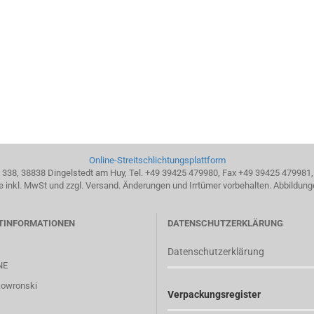
Online-Streitschlichtungsplattform
338, 38838 Dingelstedt am Huy, Tel. +49 39425 479980, Fax +49 39425 479981
se inkl. MwSt und zzgl. Versand. Änderungen und Irrtümer vorbehalten. Abbildung
TINFORMATIONEN
DATENSCHUTZERKLÄRUNG
Datenschutzerklärung
NE
kowronski
Verpackungsregister