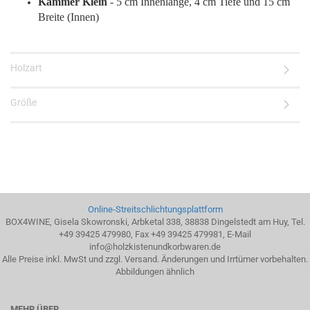
Kammer Klein
- 5 cm Innenlänge, 4 cm Tiefe und 15 cm
Breite (Innen)
Holzart
Größe
Online-Streitschlichtungsplattform
BOX4WINE, Gisela Skowronski, Arbketal 338, 38838 Dingelstedt am Huy, Tel.
+49 39425 479980, Fax +49 39425 479981, E-Mail
info@holzkistenundkorbwaren.de
Alle Preise inkl. MwSt und zzgl. Versand. Änderungen und Irrtümer vorbehalten.
Abbildungen ähnlich
MEHR ÜBER...